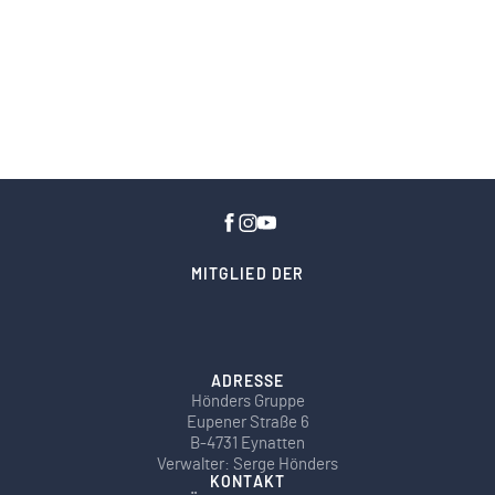
MITGLIED DER
ADRESSE
Hönders Gruppe
Eupener Straße 6
B-4731 Eynatten
Verwalter: Serge Hönders
KONTAKT