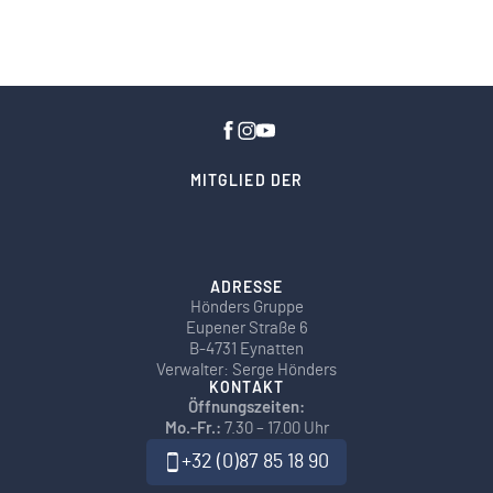
MITGLIED DER
ADRESSE
Hönders Gruppe
Eupener Straße 6
B-4731 Eynatten
Verwalter: Serge Hönders
KONTAKT
Öffnungszeiten:
Mo.-Fr.:
7.30 – 17.00 Uhr
+32 (0)87 85 18 90