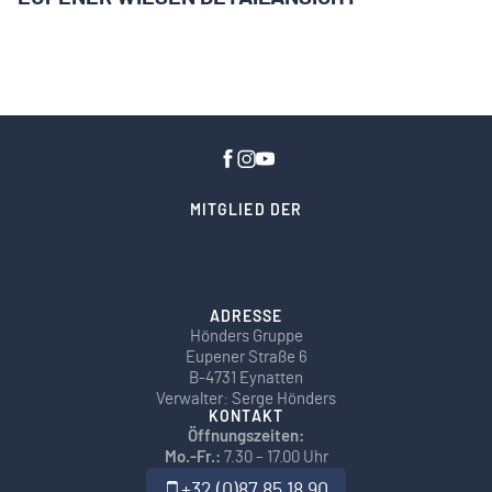
MITGLIED DER
ADRESSE
Hönders Gruppe
Eupener Straße 6
B-4731 Eynatten
Verwalter: Serge Hönders
KONTAKT
Öffnungszeiten:
Mo.-Fr.:
7.30 – 17.00 Uhr
+32 (0)87 85 18 90